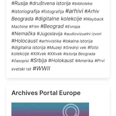
#Rusija
#društvena istorija
#biblioteke
#arhivi
#Arhiv
#istoriografija
#fotografija
Beograda
#digitalne kolekcije
#Wayback
#Beograd
Machine
#Film
#Evropa
#Nemačka
#Jugoslavija
#audiovizuelni izvori
#Holocaust
#arhivistika
#lokalna istorija
#digitalna istorija
#foto
#Muzeji
#Srednji vek
kolekcije
#XIXvek
#XXvek
#Istorija Beograda
#Srbija
#Holokaust
#časopisi
#Amerika
#Prvi
#WWII
svetski rat
Archives Portal Europe