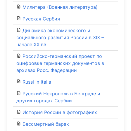
Милитера (Военная литература)
Русская Сербия
Динамика экономического и
социального развития России в XIX –
начале ХХ вв
Российско-германский проект по
оцифровке германских документов в
архивах Росс. Федерации
Russi in Italia
Русский Некрополь в Белграде и
других городах Сербии
История России в фотографиях
Бессмертный барак