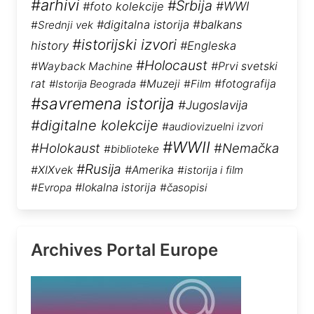
#arhivi
#Srbija
#WWI
#foto kolekcije
#digitalna istorija
#balkans
#Srednji vek
#istorijski izvori
history
#Engleska
#Holocaust
#Wayback Machine
#Prvi svetski
rat
#Muzeji
#Film
#fotografija
#Istorija Beograda
#savremena istorija
#Jugoslavija
#digitalne kolekcije
#audiovizuelni izvori
#WWII
#Holokaust
#Nemačka
#biblioteke
#Rusija
#XIXvek
#Amerika
#istorija i film
#Evropa
#lokalna istorija
#časopisi
Archives Portal Europe