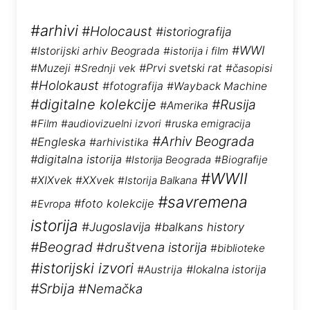
#arhivi
#Holocaust
#istoriografija
#WWI
#Istorijski arhiv Beograda
#istorija i film
#Muzeji
#Srednji vek
#Prvi svetski rat
#časopisi
#Holokaust
#fotografija
#Wayback Machine
#digitalne kolekcije
#Rusija
#Amerika
#Film
#audiovizuelni izvori
#ruska emigracija
#Arhiv Beograda
#Engleska
#arhivistika
#digitalna istorija
#Biografije
#Istorija Beograda
#WWII
#XIXvek
#XXvek
#Istorija Balkana
#savremena
#foto kolekcije
#Evropa
istorija
#Jugoslavija
#balkans history
#Beograd
#društvena istorija
#biblioteke
#istorijski izvori
#Austrija
#lokalna istorija
#Srbija
#Nemačka