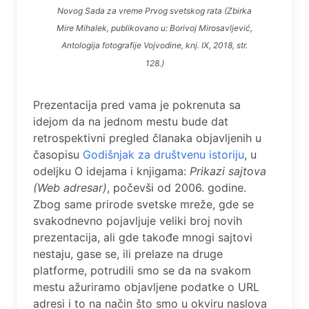
Novog Sada za vreme Prvog svetskog rata (Zbirka
Mire Mihalek, publikovano u: Borivoj Mirosavljević,
Antologija fotografije Vojvodine
, knj. IX, 2018, str.
128.)
Prezentacija pred vama je pokrenuta sa
idejom da na jednom mestu bude dat
retrospektivni pregled članaka objavljenih u
časopisu
Godišnjak za društvenu istoriju
, u
odeljku O idejama i knjigama:
Prikazi sajtova
(Web adresar)
, počevši od 2006. godine.
Zbog same prirode svetske mreže, gde se
svakodnevno pojavljuje veliki broj novih
prezentacija, ali gde takođe mnogi sajtovi
nestaju, gase se, ili prelaze na druge
platforme, potrudili smo se da na svakom
mestu ažuriramo objavljene podatke o URL
adresi i to na način što smo u okviru naslova