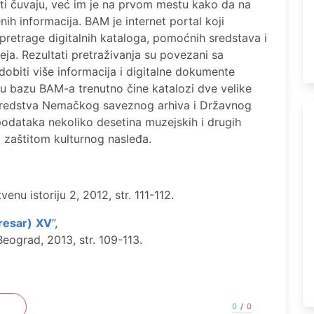
onati čuvaju, već im je na prvom mestu kako da na
nih informacija. BAM je internet portal koji
retrage digitalnih kataloga, pomoćnih sredstava i
eja. Rezultati pretraživanja su povezani sa
obiti više informacija i digitalne dokumente
u bazu BAM-a trenutno čine katalozi dve velike
sredstva Nemačkog saveznog arhiva i Državnog
podataka nekoliko desetina muzejskih i drugih
i zaštitom kulturnog nasleđa.
enu istoriju 2, 2012, str. 111-112.
rеsar)
XV
”,
Bеograd, 2013, str. 109-113.
0
/
0