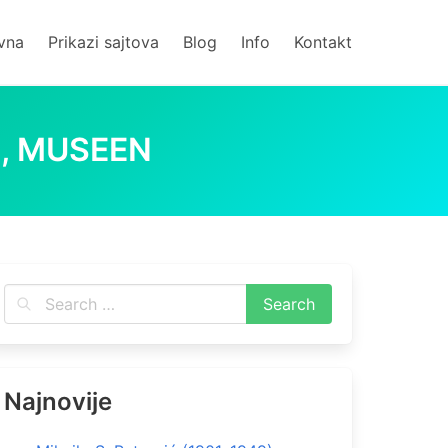
vna
Prikazi sajtova
Blog
Info
Kontakt
N, MUSEEN
a
Portal zu Bibliotheken, Archiven, Museen
0
0
0
Najnovije