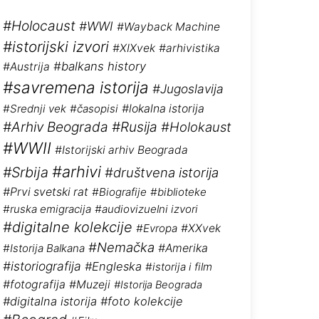
#Holocaust
#WWI
#Wayback Machine
#istorijski izvori
#XIXvek
#arhivistika
#balkans history
#Austrija
#savremena istorija
#Jugoslavija
#Srednji vek
#časopisi
#lokalna istorija
#Arhiv Beograda
#Rusija
#Holokaust
#WWII
#Istorijski arhiv Beograda
#arhivi
#Srbija
#društvena istorija
#Prvi svetski rat
#Biografije
#biblioteke
#ruska emigracija
#audiovizuelni izvori
#digitalne kolekcije
#Evropa
#XXvek
#Nemačka
#Istorija Balkana
#Amerika
#istoriografija
#Engleska
#istorija i film
#fotografija
#Muzeji
#Istorija Beograda
#digitalna istorija
#foto kolekcije