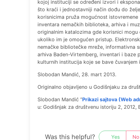
kojoj instituciji se određeni izvori i eksp
što kraći i jednostavniji način dođu do želje
korisnicima pruža mogućnost istovremene p
inventara nemačkih biblioteka, arhiva i muz
originalnim katalozima gde korisnici mogu d
ukoliko im je omogućen pristup. Elektronsk
nemačke bibliotečke mreže, informativna 
arhiva Baden-Virtemberg, inventari i baze 
kulturnih institucija koje se bave čuvanjem 
Slobodan Mandić, 28. mart 2013.
Originalno objavljeno u Godišnjaku za društv
Slobodan Mandić ”
Prikazi sajtova (Web ad
u: Godišnjak za društvеnu istoriju 2, 2012, 
Was this helpful?
Yes
No