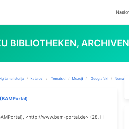
Naslo
U BIBLIOTHEKEN, ARCHIVE
igitalna istorija
katalozi
_Tematski
Muzeji
_Geografski
Nemačk
(BAMPortal)
BAMPortal), <http://www.bam-portal.de> (28. III