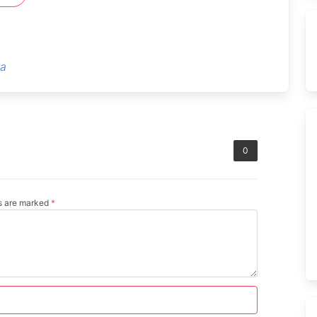
a
0
ds are marked
*