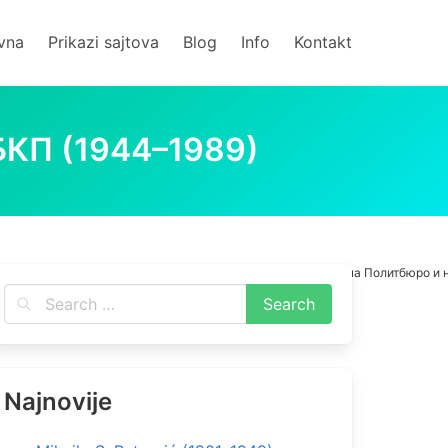
vna
Prikazi sajtova
Blog
Info
Kontakt
КП (1944–1989)
tski
politička istorija
_Period
XX vek
Протоколи на Политбюро и н
Najnovije