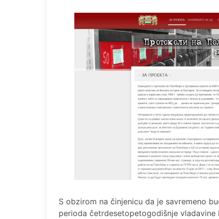
S obzirom na činjenicu da je savremeno bug
perioda četrdesetopetogodišnje vladavine k