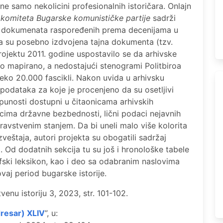
e samo nekolicini profesionalnih istoričara. Onlajn
g komiteta Bugarske komunističke partije
sadrži
kih dokumenata raspoređenih prema decenijama u
a su posebno izdvojena tajna dokumenta (tzv.
ojektu 2011. godine uspostavilo se da arhivske
o mapirano, a nedostajući stenogrami Politbiroa
eko 20.000 fascikli. Nakon uvida u arhivsku
podataka za koje je procenjeno da su osetljivi
otpunosti dostupni u čitaonicama arhivskih
icima državne bezbednosti, lični podaci nejavnih
zdravstvenim stanjem. Da bi uneli malo više kolorita
zveštaja, autori projekta su obogatili sadržaj
. Od dodatnih sekcija tu su još i hronološke tabele
ski leksikon, kao i deo sa odabranim naslovima
ovaj period bugarske istorije.
enu istoriju 3, 2023, str. 101-102.
drеsar) XLIV
”, u: