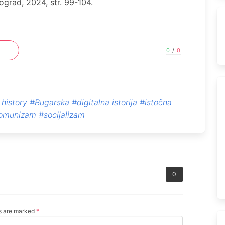
grad, 2024, str. 99-104.
0
/
0
 history
#Bugarska
#digitalna istorija
#istočna
omunizam
#socijalizam
0
ds are marked
*