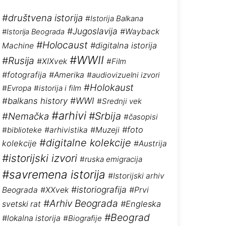
#društvena istorija
#Istorija Balkana
#Jugoslavija
#Wayback
#Istorija Beograda
#Holocaust
#digitalna istorija
Machine
#WWII
#Rusija
#XIXvek
#Film
#fotografija
#Amerika
#audiovizuelni izvori
#Holokaust
#Evropa
#istorija i film
#WWI
#balkans history
#Srednji vek
#arhivi
#Srbija
#Nemačka
#časopisi
#foto
#biblioteke
#arhivistika
#Muzeji
#digitalne kolekcije
kolekcije
#Austrija
#istorijski izvori
#ruska emigracija
#savremena istorija
#Istorijski arhiv
#istoriografija
Beograda
#XXvek
#Prvi
#Arhiv Beograda
#Engleska
svetski rat
#Beograd
#lokalna istorija
#Biografije