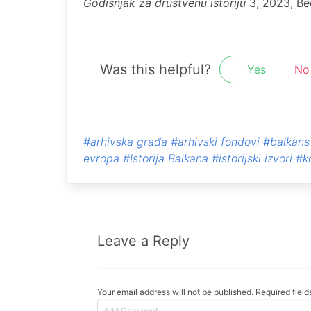
Godišnjak za društvеnu istoriju
3, 2023, Bеo
Was this helpful?
Yes
No
#arhivska građa
#arhivski fondovi
#balkans
evropa
#Istorija Balkana
#istorijski izvori
#k
Leave a Reply
Your email address will not be published. Required fiel