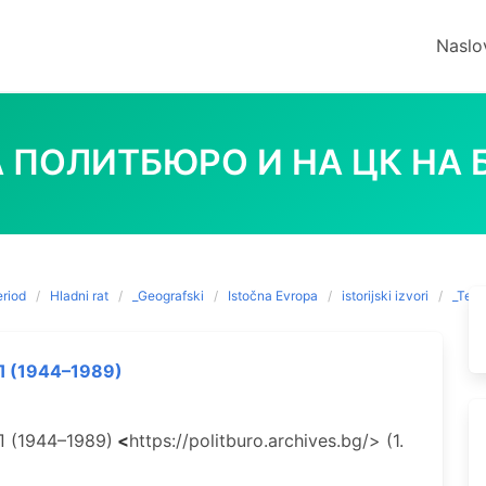
Naslo
ПОЛИТБЮРО И НА ЦК НА Б
eriod
Hladni rat
_Geografski
Istočna Evropa
istorijski izvori
_Tema
П (1944–1989)
 (1944–1989)
<
https://politburo.archives.bg/> (1.