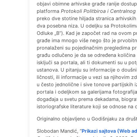
objavi obimne arhivske građe ranije dostupn
platforma
Protokoli Politbiroa i Centralno
preko dve stotine hiljada stranica arhivs
dva posebna niza. U odeljku sa Protokolim
Odluke „B“). Kad je započet rad na ovom pr
građe ima mnogo više nego što je prvobitn
pronalaženi su pojedinačnim pregledima pr
građu odlučeno je da se određena količina 
isključi sa portala, ali ti dokumenti su u p
ustanova. U pitanju su informacije o doušn
ličnosti, ili informacije u vezi sa njihovim 
u često jednolične i sive tonove partijskih i
portala i odeljkom sa galerijama fotografija
događaja u svetu prema dekadama, biograf
istoriografske literature koji se odnose na 
Originalno objavljeno u Godišnjaku za društv
Slobodan Mandić, ”
Prikazi sajtova (Web a