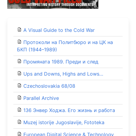
A Visual Guide to the Cold War
Протоколи на Политбюро и на ЦК на
БКП (1944–1989)
Промяната 1989. Преди и след
Ups and Downs, Highs and Lows…
Czechoslovakia 68/08
Parallel Archive
136 Энвер Ходжа. Его жизнь и работа
Muzej istorije Jugoslavije, Fototeka
European Digital Science & Technology