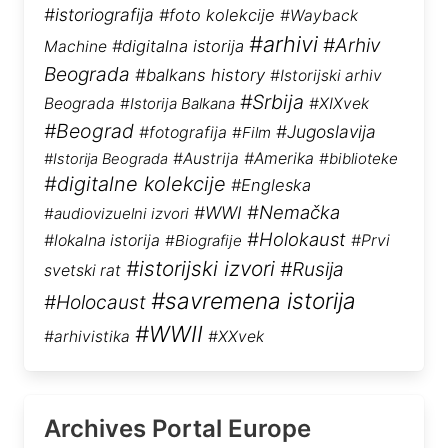
#istoriografija
#foto kolekcije
#Wayback
#arhivi
#Arhiv
#digitalna istorija
Machine
Beograda
#balkans history
#Istorijski arhiv
#Srbija
Beograda
#Istorija Balkana
#XIXvek
#Beograd
#Jugoslavija
#fotografija
#Film
#Austrija
#Amerika
#biblioteke
#Istorija Beograda
#digitalne kolekcije
#Engleska
#Nemačka
#WWI
#audiovizuelni izvori
#Holokaust
#lokalna istorija
#Biografije
#Prvi
#istorijski izvori
#Rusija
svetski rat
#savremena istorija
#Holocaust
#WWII
#arhivistika
#XXvek
Archives Portal Europe