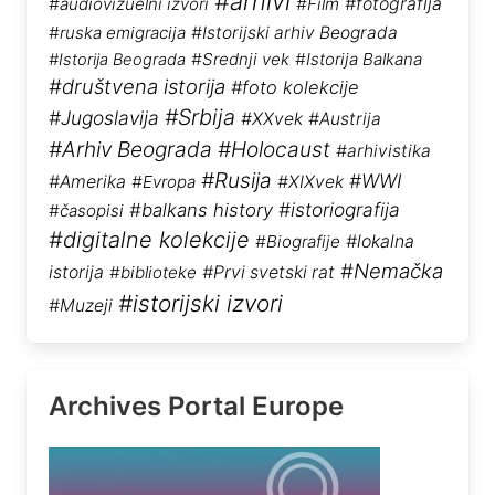
#arhivi
#audiovizuelni izvori
#Film
#fotografija
#ruska emigracija
#Istorijski arhiv Beograda
#Srednji vek
#Istorija Balkana
#Istorija Beograda
#društvena istorija
#foto kolekcije
#Srbija
#Jugoslavija
#XXvek
#Austrija
#Arhiv Beograda
#Holocaust
#arhivistika
#Rusija
#WWI
#Amerika
#Evropa
#XIXvek
#istoriografija
#balkans history
#časopisi
#digitalne kolekcije
#Biografije
#lokalna
#Nemačka
istorija
#biblioteke
#Prvi svetski rat
#istorijski izvori
#Muzeji
Archives Portal Europe