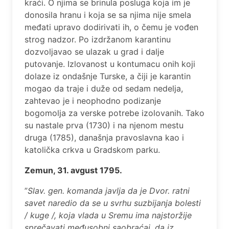
kraći. O njima se brinula posluga koja im je
donosila hranu i koja se sa njima nije smela
međati upravo dodirivati ih, o čemu je vođen
strog nadzor. Po izdržanom karantinu
dozvoljavao se ulazak u grad i dalje
putovanje. Izlovanost u kontumacu onih koji
dolaze iz ondašnje Turske, a čiji je karantin
mogao da traje i duže od sedam nedelja,
zahtevao je i neophodno podizanje
bogomolja za verske potrebe izolovanih. Tako
su nastale prva (1730) i na njenom mestu
druga (1785), današnja pravoslavna kao i
katolička crkva u Gradskom parku.
Zemun, 31. avgust 1795.
”
Slav. gen. komanda javlja da je Dvor. ratni
savet naredio da se u svrhu suzbijanja bolesti
/ kuge /, koja vlada u Sremu ima najstoržije
sprečavati međusobni saobraćaj, da iz