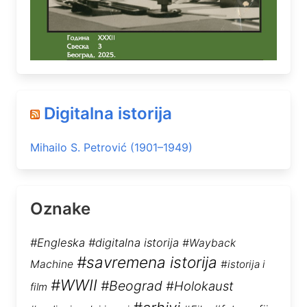
Digitalna istorija
Mihailo S. Petrović (1901–1949)
Oznake
#Engleska
#digitalna istorija
#Wayback
#savremena istorija
Machine
#istorija i
#WWII
#Beograd
#Holokaust
film