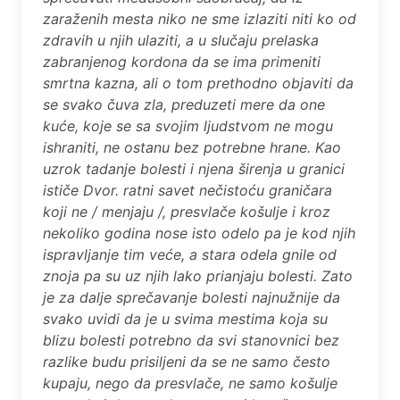
zaraženih mesta niko ne sme izlaziti niti ko od
zdravih u njih ulaziti, a u slučaju prelaska
zabranjenog kordona da se ima primeniti
smrtna kazna, ali o tom prethodno objaviti da
se svako čuva zla, preduzeti mere da one
kuće, koje se sa svojim ljudstvom ne mogu
ishraniti, ne ostanu bez potrebne hrane. Kao
uzrok tadanje bolesti i njena širenja u granici
ističe Dvor. ratni savet nečistoću graničara
koji ne / menjaju /, presvlače košulje i kroz
nekoliko godina nose isto odelo pa je kod njih
ispravljanje tim veće, a stara odela gnile od
znoja pa su uz njih lako prianjaju bolesti. Zato
je za dalje sprečavanje bolesti najnužnije da
svako uvidi da je u svima mestima koja su
blizu bolesti potrebno da svi stanovnici bez
razlike budu prisiljeni da se ne samo često
kupaju, nego da presvlače, ne samo košulje