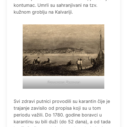
kontumac. Umrli su sahranjivani na tzv.
kužnom groblju na Kalvariji.
Panorama Zemuna
Svi zdravi putnici provodili su karantin čije je
trajanje zavisilo od propisa koji su u tom
periodu važili. Do 1780. godine boravci u
karantinu su bili duži (do 52 dana), a od tada