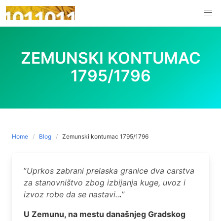
Skip
to
content
ZEMUNSKI KONTUMAC
1795/1796
Home
Blog
Zemunski kontumac 1795/1796
”
Uprkos zabrani prelaska granice dva carstva
za stanovništvo zbog izbijanja kuge, uvoz i
izvoz robe da se nastavi..
.
”
U Zemunu, na mestu današnjeg Gradskog