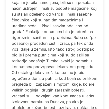
koja im je bila namenjena, bili su na poseban
način ustrojeni: imali su osobite magacine, koji
su stajali odeljeno od varoši i imali zasebne
činovnike koji su nad tim magacinima i
uredima sedeli i živeli sasvim odeljeno od
grada”. Funkcija kontumaca bila je određena
rigoroznim sanitarnim propisima. Roba se ”po
posebnoj proceduri čisti i zrači, pa tek onda
vozi dalje u zemlju. Isto tako strog postupak
bio je i prema putnicima koji su dolazili sa
teritorije ondašnje Turske: svaki je odmah u
kontumacu podvrgavan lekarskom pregledu.
Od ostalog dela varoši kontumac je bio
ograđen zidom, a putnici kod kojih su prilikom
pregleda bili zapaženi simptomi kuge, kolere,
velikih boginja i drugih zaraznih bolesti,
vraćani su ili odvajani van kontumaca u jednu
izolovanu baraku na Dunavu, pa ako je
obolele preležao bolest i ozdravio, puštan je u