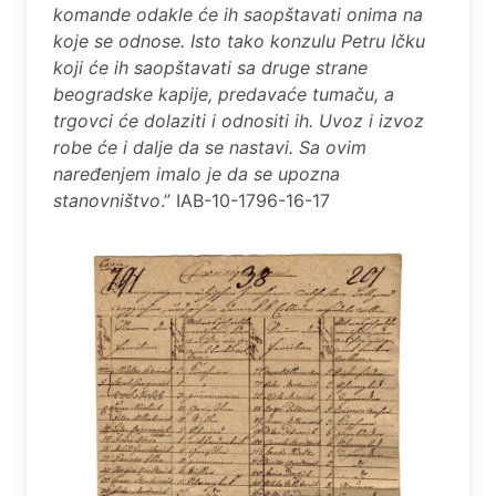
komande odakle će ih saopštavati onima na
koje se odnose. Isto tako konzulu Petru Ičku
koji će ih saopštavati sa druge strane
beogradske kapije, predavaće tumaču, a
trgovci će dolaziti i odnositi ih. Uvoz i izvoz
robe će i dalje da se nastavi. Sa ovim
naređenjem imalo je da se upozna
stanovništvo
.” IAB-10-1796-16-17