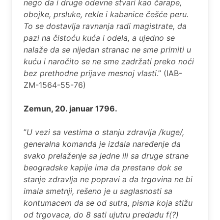
nego da i druge odevne stvari kao čarape,
obojke, prsluke, rekle i kabanice češće peru.
To se dostavlja ravnanja radi magistrate, da
pazi na čistoću kuća i odela, a ujedno se
nalaže da se nijedan stranac ne sme primiti u
kuću i naročito se ne sme zadržati preko noći
bez prethodne prijave mesnoj vlasti
.” (IAB-
ZM-1564-55-76)
Zemun, 20. januar 1796.
”
U vezi sa vestima o stanju zdravlja /kuge/,
generalna komanda je izdala naređenje da
svako prelaženje sa jedne ili sa druge strane
beogradske kapije ima da prestane dok se
stanje zdravlja ne popravi a da trgovina ne bi
imala smetnji, rešeno je u saglasnosti sa
kontumacem da se od sutra, pisma koja stižu
od trgovaca, do 8 sati ujutru predadu f(?)