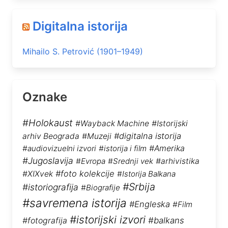
Digitalna istorija
Mihailo S. Petrović (1901–1949)
Oznake
#Holokaust
#Wayback Machine
#Istorijski
#digitalna istorija
arhiv Beograda
#Muzeji
#audiovizuelni izvori
#istorija i film
#Amerika
#Jugoslavija
#Evropa
#Srednji vek
#arhivistika
#foto kolekcije
#XIXvek
#Istorija Balkana
#Srbija
#istoriografija
#Biografije
#savremena istorija
#Engleska
#Film
#istorijski izvori
#balkans
#fotografija