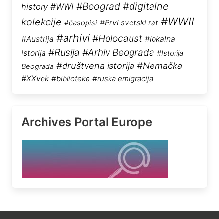
#Beograd
#digitalne
#WWI
history
#WWII
kolekcije
#časopisi
#Prvi svetski rat
#arhivi
#Holocaust
#Austrija
#lokalna
#Rusija
#Arhiv Beograda
istorija
#Istorija
#društvena istorija
#Nemačka
Beograda
#XXvek
#biblioteke
#ruska emigracija
Archives Portal Europe