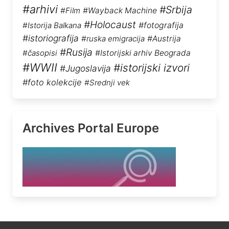
#arhivi
#Srbija
#Film
#Wayback Machine
#Holocaust
#Istorija Balkana
#fotografija
#istoriografija
#ruska emigracija
#Austrija
#Rusija
#časopisi
#Istorijski arhiv Beograda
#WWII
#istorijski izvori
#Jugoslavija
#foto kolekcije
#Srednji vek
Archives Portal Europe