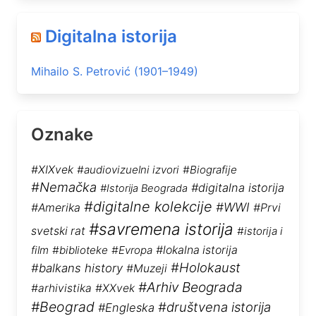
Digitalna istorija
Mihailo S. Petrović (1901–1949)
Oznake
#XIXvek
#audiovizuelni izvori
#Biografije
#Nemačka
#digitalna istorija
#Istorija Beograda
#digitalne kolekcije
#WWI
#Amerika
#Prvi
#savremena istorija
svetski rat
#istorija i
film
#biblioteke
#Evropa
#lokalna istorija
#Holokaust
#balkans history
#Muzeji
#Arhiv Beograda
#arhivistika
#XXvek
#Beograd
#društvena istorija
#Engleska