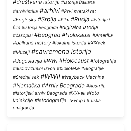
#društvena istorija
#Istorija Balkana
#arhivi
#arhivistika
#Prvi svetski rat
#Srbija
#Rusija
#Engleska
#Film
#istorija i
#digitalna istorija
film
#Istorija Beograda
#Beograd
#Holokaust
#časopisi
#Amerika
#balkans history
#lokalna istorija
#XIXvek
#savremena istorija
#Muzeji
#Holocaust
#Jugoslavija
#WWI
#fotografija
#audiovizuelni izvori
#biblioteke
#Biografije
#WWII
#Srednji vek
#Wayback Machine
#Arhiv Beograda
#Nemačka
#Austrija
#foto
#Istorijski arhiv Beograda
#XXvek
#istoriografija
kolekcije
#Evropa
#ruska
emigracija