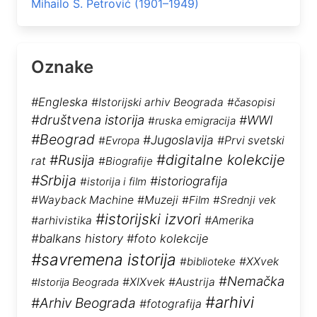
Mihailo S. Petrović (1901–1949)
Oznake
#Engleska
#Istorijski arhiv Beograda
#časopisi
#društvena istorija
#WWI
#ruska emigracija
#Beograd
#Jugoslavija
#Evropa
#Prvi svetski
#Rusija
#digitalne kolekcije
rat
#Biografije
#Srbija
#istoriografija
#istorija i film
#Wayback Machine
#Muzeji
#Film
#Srednji vek
#istorijski izvori
#arhivistika
#Amerika
#balkans history
#foto kolekcije
#savremena istorija
#biblioteke
#XXvek
#Nemačka
#XIXvek
#Austrija
#Istorija Beograda
#arhivi
#Arhiv Beograda
#fotografija