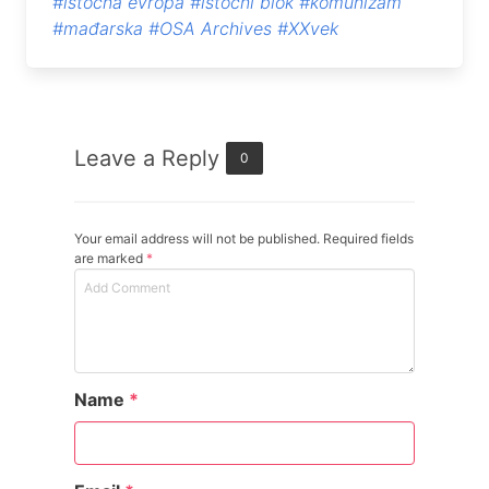
#istočna evropa
#istočni blok
#komunizam
#mađarska
#OSA Archives
#XXvek
Leave a Reply
0
Your email address will not be published. Required fields
are marked
*
Name
*