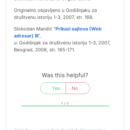
Originalno objavljeno u Godišnjaku za
društvenu istoriju 1-3, 2007, str. 168.
Slobodan Mandić ”
Prikazi sajtova (Web
adrеsar) III
”,
u: Godišnjak za društvеnu istoriju 1–3, 2007,
Bеograd, 2008, str. 165-171.
Was this helpful?
Yes
No
1
/
0