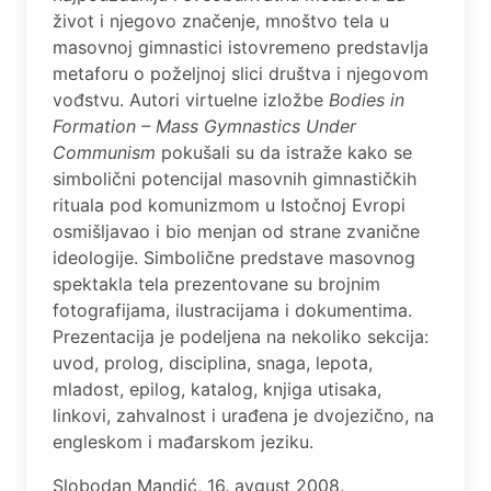
život i njegovo značenje, mnoštvo tela u
masovnoj gimnastici istovremeno predstavlja
metaforu o poželjnoj slici društva i njegovom
vođstvu. Autori virtuelne izložbe
Bodies in
Formation – Mass Gymnastics Under
Communism
pokušali su da istraže kako se
simbolični potencijal masovnih gimnastičkih
rituala pod komunizmom u Istočnoj Evropi
osmišljavao i bio menjan od strane zvanične
ideologije. Simbolične predstave masovnog
spektakla tela prezentovane su brojnim
fotografijama, ilustracijama i dokumentima.
Prezentacija je podeljena na nekoliko sekcija:
uvod, prolog, disciplina, snaga, lepota,
mladost, epilog, katalog, knjiga utisaka,
linkovi, zahvalnost i urađena je dvojezično, na
engleskom i mađarskom jeziku.
Slobodan Mandić, 16. avgust 2008.