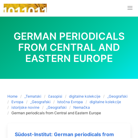
Skip
to
content
GERMAN PERIODICALS
FROM CENTRAL AND
EASTERN EUROPE
Home
_Tematski
časopisi
digitalne kolekcije
_Geografski
Evropa
_Geografski
Istočna Evropa
digitalne kolekcije
istorijske novine
_Geografski
Nemačka
German periodicals from Central and Eastern Europe
Südost-Institut: German periodicals from