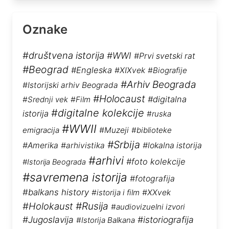
Oznake
#društvena istorija
#WWI
#Prvi svetski rat
#Beograd
#Engleska
#XIXvek
#Biografije
#Arhiv Beograda
#Istorijski arhiv Beograda
#Holocaust
#digitalna
#Srednji vek
#Film
#digitalne kolekcije
istorija
#ruska
#WWII
emigracija
#Muzeji
#biblioteke
#Srbija
#Amerika
#arhivistika
#lokalna istorija
#arhivi
#foto kolekcije
#Istorija Beograda
#savremena istorija
#fotografija
#balkans history
#istorija i film
#XXvek
#Rusija
#Holokaust
#audiovizuelni izvori
#Jugoslavija
#istoriografija
#Istorija Balkana