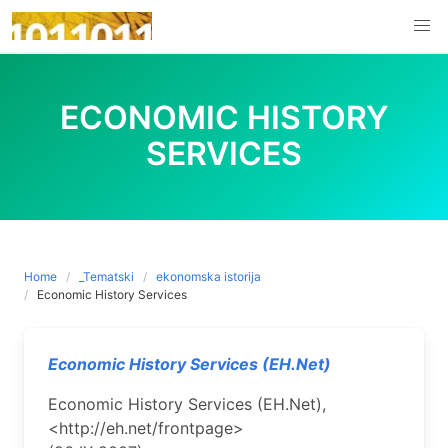
Skip
to
content
ECONOMIC HISTORY
SERVICES
Home
_Tematski
ekonomska istorija
Economic History Services
Economic History Services (EH.Net)
Economic History Services (EH.Net),
<http://eh.net/frontpage>