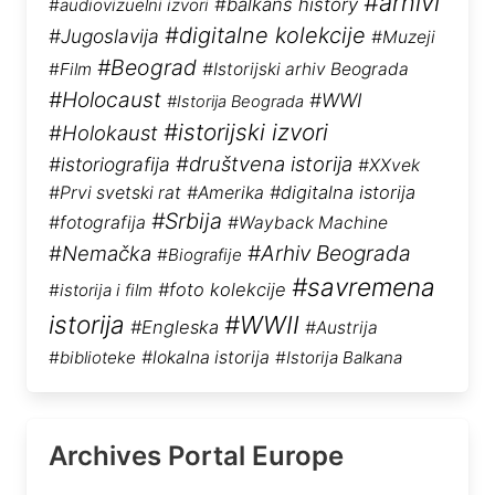
#arhivi
#balkans history
#audiovizuelni izvori
#digitalne kolekcije
#Jugoslavija
#Muzeji
#Beograd
#Film
#Istorijski arhiv Beograda
#Holocaust
#WWI
#Istorija Beograda
#istorijski izvori
#Holokaust
#društvena istorija
#istoriografija
#XXvek
#digitalna istorija
#Prvi svetski rat
#Amerika
#Srbija
#fotografija
#Wayback Machine
#Arhiv Beograda
#Nemačka
#Biografije
#savremena
#foto kolekcije
#istorija i film
istorija
#WWII
#Engleska
#Austrija
#biblioteke
#lokalna istorija
#Istorija Balkana
Archives Portal Europe