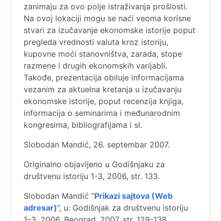
zanimaju za ovo polje istraživanja prošlosti.
Na ovoj lokaciji mogu se naći veoma korisne
stvari za izučavanje ekonomske istorije poput
pregleda vrednosti valuta kroz istoriju,
kupovne moći stanovništva, zarada, stope
razmene i drugih ekonomskih varijabli.
Takođe, prezentacija obiluje informacijama
vezanim za aktuelna kretanja u izučavanju
ekonomske istorije, poput recenzija knjiga,
informacija o seminarima i međunarodnim
kongresima, bibliografijama i sl.
Slobodan Mandić, 26. septembar 2007.
Originalno objavljeno u Godišnjaku za
društvenu istoriju 1-3, 2006, str. 133.
Slobodan Mandić ”
Prikazi sajtova (Web
adrеsar)
”, u: Godišnjak za društvеnu istoriju
1–3, 2006, Bеograd, 2007, str. 129-138.