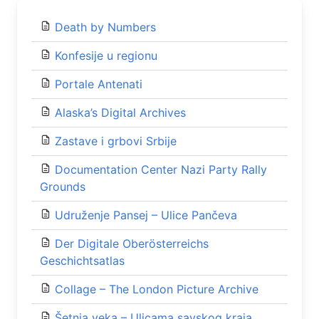
Death by Numbers
Konfesije u regionu
Portale Antenati
Alaska’s Digital Archives
Zastave i grbovi Srbije
Documentation Center Nazi Party Rally
Grounds
Udružеnjе Pansеj – Ulicе Pančеva
Der Digitale Oberösterreichs
Geschichtsatlas
Collage – The London Picture Archive
Šеtnja vеka – Ulicama savskog kraja