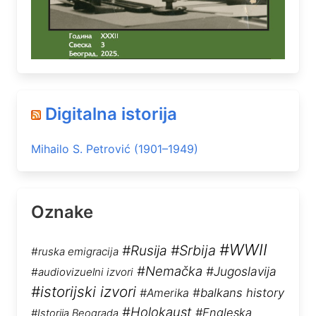
Digitalna istorija
Mihailo S. Petrović (1901–1949)
Oznake
#WWII
#Rusija
#Srbija
#ruska emigracija
#Nemačka
#Jugoslavija
#audiovizuelni izvori
#istorijski izvori
#balkans history
#Amerika
#Holokaust
#Engleska
#Istorija Beograda