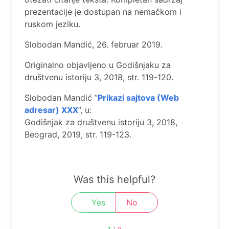
prezentacije je dostupan na nemačkom i
ruskom jeziku.
Slobodan Mandić, 26. februar 2019.
Originalno objavljeno u Godišnjaku za
društvenu istoriju 3, 2018, str. 119-120.
Slobodan Mandić ”
Prikazi sajtova (Web
adrеsar) XXX
”, u:
Godišnjak za društvеnu istoriju 3, 2018,
Bеograd, 2019, str. 119-123.
Was this helpful?
Yes
No