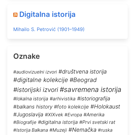
Digitalna istorija
Mihailo S. Petrović (1901–1949)
Oznake
#društvena istorija
#audiovizuelni izvori
#digitalne kolekcije
#Beograd
#savremena istorija
#istorijski izvori
#istoriografija
#lokalna istorija
#arhivistika
#Holokaust
#balkans history
#foto kolekcije
#Jugoslavija
#XIXvek
#Evropa
#Amerika
#digitalna istorija
#Biografije
#Prvi svetski rat
#Nemačka
#Istorija Balkana
#Muzeji
#ruska