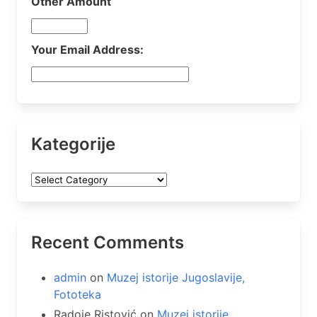
Other Amount
Your Email Address:
Kategorije
Kategorije
Recent Comments
admin
on
Muzej istorije Jugoslavije,
Fototeka
Radoje Ristović
on
Muzej istorije