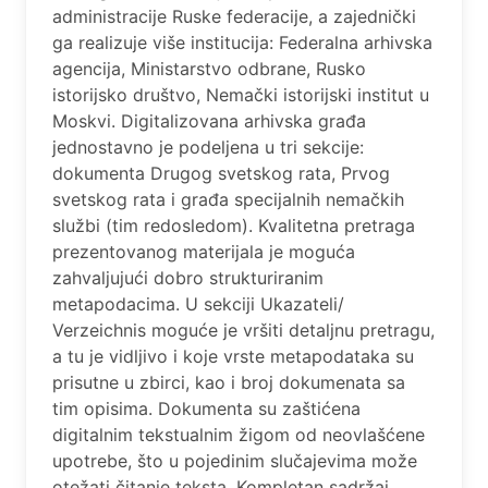
administracije Ruske federacije, a zajednički
ga realizuje više institucija: Federalna arhivska
agencija, Ministarstvo odbrane, Rusko
istorijsko društvo, Nemački istorijski institut u
Moskvi. Digitalizovana arhivska građa
jednostavno je podeljena u tri sekcije:
dokumenta Drugog svetskog rata, Prvog
svetskog rata i građa specijalnih nemačkih
službi (tim redosledom). Kvalitetna pretraga
prezentovanog materijala je moguća
zahvaljujući dobro strukturiranim
metapodacima. U sekciji Ukazateli/
Verzeichnis moguće je vršiti detaljnu pretragu,
a tu je vidljivo i koje vrste metapodataka su
prisutne u zbirci, kao i broj dokumenata sa
tim opisima. Dokumenta su zaštićena
digitalnim tekstualnim žigom od neovlašćene
upotrebe, što u pojedinim slučajevima može
otežati čitanje teksta. Kompletan sadržaj