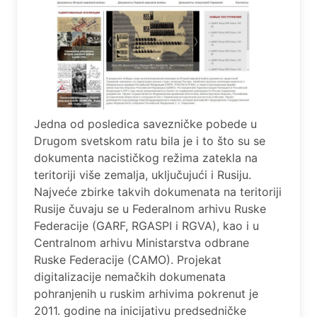
Jedna od posledica savezničke pobede u
Drugom svetskom ratu bila je i to što su se
dokumenta nacističkog režima zatekla na
teritoriji više zemalja, uključujući i Rusiju.
Najveće zbirke takvih dokumenata na teritoriji
Rusije čuvaju se u Federalnom arhivu Ruske
Federacije (GARF, RGASPI i RGVA), kao i u
Centralnom arhivu Ministarstva odbrane
Ruske Federacije (CAMO). Projekat
digitalizacije nemačkih dokumenata
pohranjenih u ruskim arhivima pokrenut je
2011. godine na inicijativu predsedničke