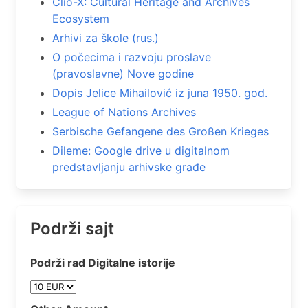
Clio-X: Cultural Heritage and Archives
Ecosystem
Arhivi za škole (rus.)
O počecima i razvoju proslave
(pravoslavne) Nove godine
Dopis Jelice Mihailović iz juna 1950. god.
League of Nations Archives
Serbische Gefangene des Großen Krieges
Dileme: Google drive u digitalnom
predstavljanju arhivske građe
Podrži sajt
Podrži rad Digitalne istorije