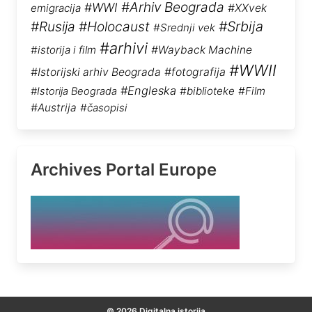
#Arhiv Beograda
#WWI
emigracija
#XXvek
#Rusija
#Holocaust
#Srbija
#Srednji vek
#arhivi
#istorija i film
#Wayback Machine
#WWII
#Istorijski arhiv Beograda
#fotografija
#Engleska
#biblioteke
#Film
#Istorija Beograda
#Austrija
#časopisi
Archives Portal Europe
© 2026 Digitalna istorija