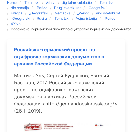
Home
_Tematski
Arhivi
digitalne kolekcije
_Tematski
diplomatija
_Period
Drugi svetski rat
_Geografski
Evropa
_Geografski
Nemačka
_Period
Prvi svetski rat
_Geografski
Rusija
_Tematski
Vojna istorija
_Period
XX vek
Российско-германский проект по оцифровке германских документов
Российско-германский проект по
оцифровке германских документов в
архивах Российской Федерации
Маттиас Уль, Сергей Кудряшов, Евгений
Бастрон, 2017, Российско-германский
проект по оцифровке германских
документов в архивах Российской
Федерации <http://germandocsinrussia.org/>
(26. II 2019).